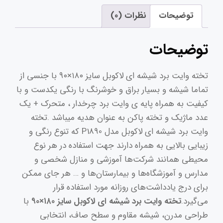
لاکوبل
توضیحات
نظرات (0)
سایز
180×90
توضیحات
سانتی
متر
تخته وایت‌ برد شیشه‌ ای لاکوبل سایز ۱۸۰×۹۰ با جنسی از
مدل
تماما شیشه و بسیار براق و خوشرنگ با رنگی یکدست و با
P1890
کیفیت به همراه پایه ی وایت برد چرخدار ، متحرک + یک
با
عدد ماژیک و تخته پاکن به عنوان هدیه میباشد .تخته
پایه
وایت‌ برد شیشه‌ ای لاکوبل مدل P1890 که تنوع رنگی و
نگهدارنده
زیبایی بالایی به همراه دارند جهت استفاده در هر نوع
عدد
محیطی همانند شرکت‌ها آموزشی و منازل شخصی و
مدارس و آموزشگاه‌ها و بیمارستان‌ها و … هر جای ممکن
برای درج یادداشت‌های روزانه مورد استفاده قرار
می‌گیرد.
تخته وایت‌ برد شیشه‌ ای لاکوبل سایز ۱۸۰×۹۰
با
طراحی مدرن، شیشه مقاوم و سطح صاف، انتخابی