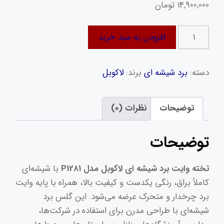
14,900,000
تومان
تخته
افزودن به سبد خرید
وایت‌
برد
دسته:
برد شیشه ای
برند:
لاکوبل
شیشه‌
ای
لاکوبل
توضیحات
نظرات (0)
مدل
P1281
توضیحات
سایز
120×81
تخته وایت‌ برد شیشه‌ ای لاکوبل مدل P1281
با شیشه‌ای
سانتی
کاملاً براق، رنگی یکدست و کیفیت بالا، همراه با پایه وایت
متر
برد چرخدار و متحرک عرضه می‌شود. این گلس برد
به
شیشه‌ای با طراحی مدرن برای استفاده در شرکت‌ها،
همراه