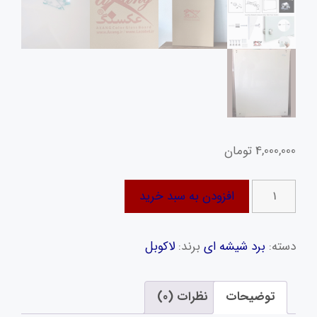
4,000,000
تومان
تخته
افزودن به سبد خرید
وایت
برد
دسته:
برد شیشه ای
برند:
لاکوبل
شیشه‌
ای
لاکوبل
توضیحات
نظرات (0)
مدل