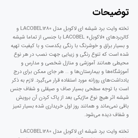
LACOBEL1280
توضیحات
سایز
120×80
تخته وایت برد شیشه‌ ای لاکوبل مدل LACOBEL1280 و
سانتی
کالربرد‌های «لاکوبل» LACOBEL با جنسی از تماما شیشه
متر
و بسیار براق و خوشرنگ با رنگی یکدست و با کیفیت تهیه
عدد
شده است که تنوع رنگی و زیبایی جهت نصب در هر نوع
محیطی همانند آموزشی و منازل شخصی و مدارس و
آموزشگاه‌ها و بیمارستان‌ها و … هر جای ممکن برای درج
یادداشت‌های روزانه مورد استفاده قرار می‌گیرد. لازم به ذکر
است با توجه سطحی بسیار صاف و صیقلی و شفاف جنس
شیشه اثر هیچ نوع ماژیکی بعد از پاک کردن آن برویش
باقی نمی‌ماند و همانند روز اول خریداری شده بسیار تمیز
و شفاف دیده می‌شود.
تخته وایت برد شیشه‌ ای لاکوبل مدل LACOBEL1280